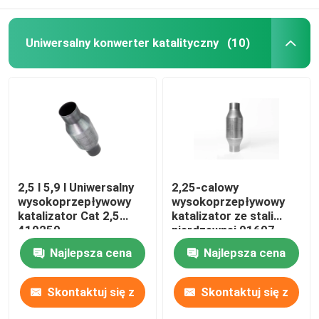
Katalizator trójdrożny
Uniwersalny konwerter katalityczny
(10)
Katalizator TWC
Katalizator Diesla
Katalizator o wysokim przepływie
2,5 l 5,9 l Uniwersalny
2,25-calowy
wysokoprzepływowy
wysokoprzepływowy
Katalizator Lexusa
katalizator Cat 2,5
katalizator ze stali
410250
nierdzewnej 01607
2,5L
Najlepsza cena
Najlepsza cena
Rury wydechowe samochodowe
Skontaktuj się z
Skontaktuj się z
Wykluczacz spalin ze stali nierdzewnej