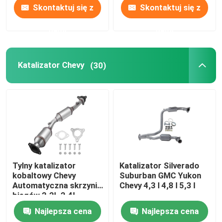
Skontaktuj się z
Skontaktuj się z
nami
nami
Katalizator Chevy
(30)
Tylny katalizator
Katalizator Silverado
kobaltowy Chevy
Suburban GMC Yukon
Automatyczna skrzynia
Chevy 4,3 l 4,8 l 5,3 l
biegów 2.2L 2.4L
19421
Najlepsza cena
Najlepsza cena