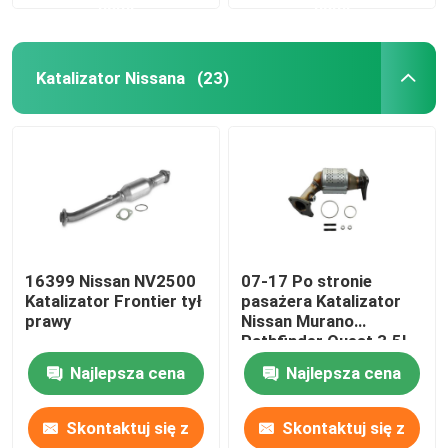
nami
nami
Wskazówki dotyczące wydechowania samochodów
Katalizator Nissana
(23)
DPF DOC SCR
16399 Nissan NV2500
07-17 Po stronie
Katalizator Frontier tył
pasażera Katalizator
prawy
Nissan Murano
Pathfinder Quest 3.5L
Najlepsza cena
Najlepsza cena
Skontaktuj się z
Skontaktuj się z