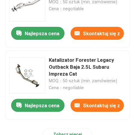
MOQ：50 sztuk (min. zamówienie)
Cena：negotiable
Produkty
Najlepsza cena
Skontaktuj się z
Filmy
nami
Uniwersalny konwerter katalityczny
Katalizator Forester Legacy
Outback Baja 2.5L Subaru
Impreza Cat
Katalizator Nissana
MOQ：50 sztuk (min. zamówienie)
Cena：negotiable
Katalizator Toyota
Najlepsza cena
Skontaktuj się z
Katalizator Jeep
nami
Katalizator Subaru
Zobacz więcej