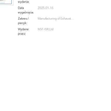
wydania:
Data
2025-01-16
wygaśnięcia:
Zakres /
Manufacturing of Exhaust
piecyk:
System Parts
Wydane
NSF-ISR,Ltd
przez: