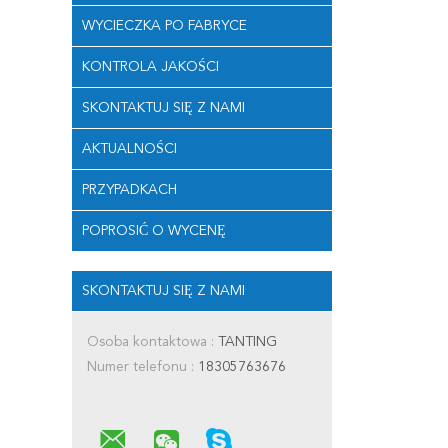
WYCIECZKA PO FABRYCE
KONTROLA JAKOŚCI
SKONTAKTUJ SIĘ Z NAMI
AKTUALNOŚCI
PRZYPADKACH
POPROSIĆ O WYCENĘ
SKONTAKTUJ SIĘ Z NAMI
Osoba kontaktowa :
TANTING
Numer telefonu :
18305763676