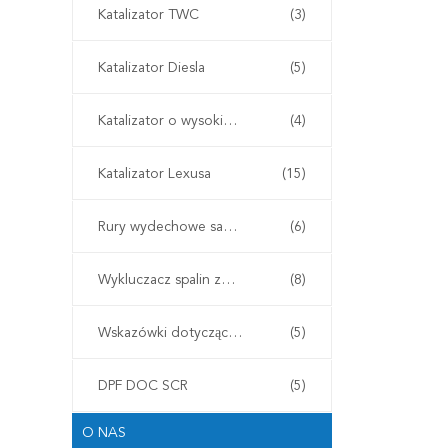
Katalizator TWC
(3)
Katalizator Diesla
(5)
Katalizator o wysokim przepływie
(4)
Katalizator Lexusa
(15)
Rury wydechowe samochodowe
(6)
Wykluczacz spalin ze stali nierdzewnej
(8)
Wskazówki dotyczące wydechowania samochodów
(5)
DPF DOC SCR
(5)
O NAS