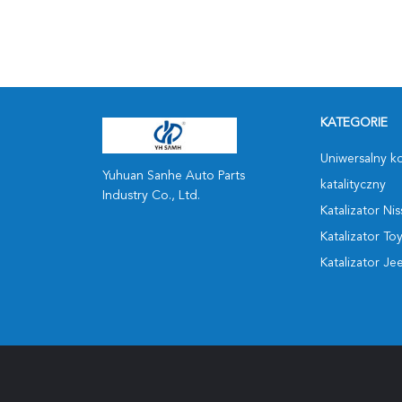
KATEGORIE
Uniwersalny k
Yuhuan Sanhe Auto Parts
katalityczny
Industry Co., Ltd.
Katalizator Ni
Katalizator To
Katalizator Je