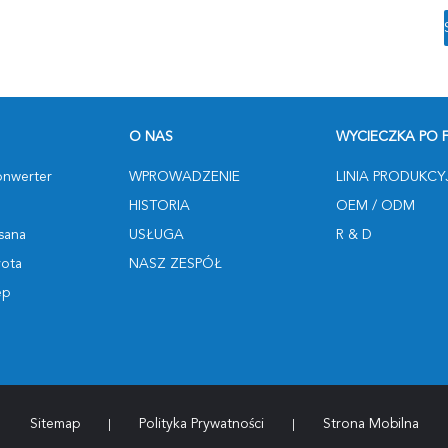
O NAS
WYCIECZKA PO 
onwerter
WPROWADZENIE
LINIA PRODUKCY
HISTORIA
OEM / ODM
ssana
USŁUGA
R & D
yota
NASZ ZESPÓŁ
ep
Sitemap
Polityka Prywatności
Strona Mobilna
|
|