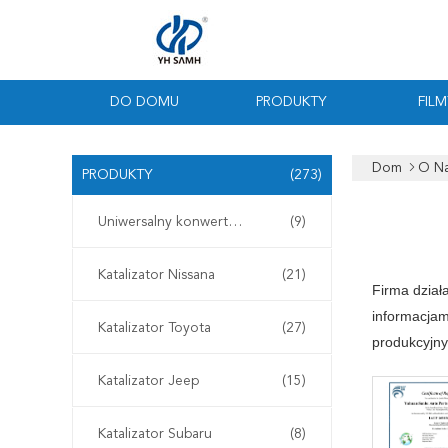
DO DOMU
PRODUKTY
FILM
Dom
O N
PRODUKTY
(273)
Uniwersalny konwerter katalityczny
(9)
Katalizator Nissana
(21)
Firma dział
informacjam
Katalizator Toyota
(27)
produkcyjny
Katalizator Jeep
(15)
Katalizator Subaru
(8)