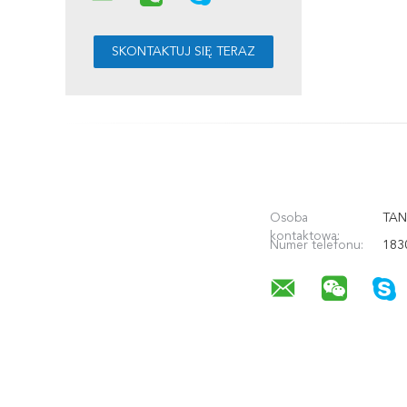
Osoba
TAN
kontaktowa:
Numer telefonu:
183