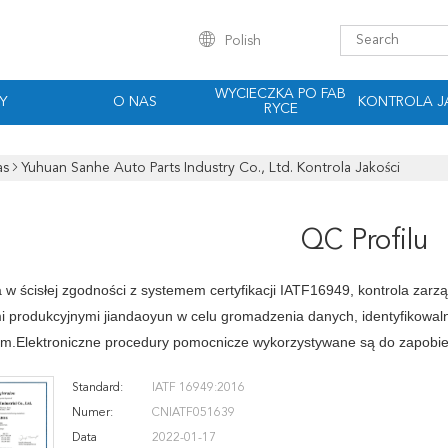
Polish
WYCIECZKA PO FAB
Y
O NAS
KONTROLA J
RYCE
as
Yuhuan Sanhe Auto Parts Industry Co., Ltd. Kontrola Jakości
QC Profilu
a w ścisłej zgodności z systemem certyfikacji IATF16949, kontrola zar
i produkcyjnymi jiandaoyun w celu gromadzenia danych, identyfikowaln
m.Elektroniczne procedury pomocnicze wykorzystywane są do zapobieg
Standard:
IATF 16949:2016
Numer:
CNIATF051639
Data
2022-01-17